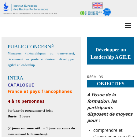
ACCUEIL
PUBLIC CONCERNÉ
Développer un
QUI SOMMES NOUS?
Managers (hiérarchiques ou transverses),
Leadership AGILE
récemment en poste et désirant développer
agilité et leadership.
GESTION DES TALENTS & CARRIÈRES
Réf:ML06
INTRA
FORMATIONS
OBJECTIFS
CATALOGUE
France et pays francophones
INTELLIGENCE COLLECTIVE
A l’issue de la
formation, les
4 à 10 personnes
ACCOMPAGNEMENTS
participants
Sur base du programme ci-joint
disposent de moyens
Durée : 3 jours
IMMERSIONS
pour
:
(2 jours en consécutif + 1 jour au cours du
comprendre et
PRESENTIEL ou à DISTANCE ?
mois suivant la formation).
s’approprier son rôle