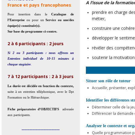
A l’issue de la formati
France et pays francophones
prendre en charge des
Pour insertion dans le
Catalogue de
métier,
l’Entreprise
ou pour
un
Service ou une/des
équipe(s) constituée(s).
construire une cohéren
Sur base du programme ci-contre.
développer le sentime
2 à 6 participants : 2 jours
révéler des compéten
Si 2 ou 3 participants : nous offrons un
soutenir la motivation 
Entretien individuel de 10-15 minutes à
chaque stagiaire
.
7 à 12 participants : 2 à 3 jours
Situer son rôle de tuteur
La durée est décidée en fonction du contexte,
Accueillir, présenter, exp
suite à un entretien téléphonique, avec le Dpt
Formation ou le Hiérarchique.
Identifier les différentes s
Déterminer celle de la je
Fiche préparatoire d’OBJECTIFS
adressée
Différencier la demande
aux participants.
Analyser le contexte et org
______________
Quelle programmation pou