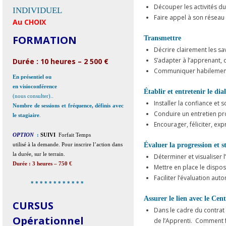
Découper les activités du
INDIVIDUEL
Faire appel à son réseau 
Au CHOIX
FORMATION
Transmettre
Décrire clairement les sav
S’adapter à l’apprenant,
Durée : 10 heures – 2 500 €
Communiquer habilement,
En présentiel ou
en visioconférence
Établir et entretenir le di
(nous consulter)..
Installer la confiance et 
Nombre de sessions et fréquence, définis avec
Conduire un entretien pr
le stagiaire
.
Encourager, féliciter, exp
OPTION
:
SUIVI
Forfait Temps
Évaluer la progression et s
utilisé à la demande. Pour inscrire l’action dans
la durée, sur le terrain.
Déterminer et visualiser l
Durée : 3 heures – 750 €
Mettre en place le dispos
Faciliter l’évaluation au
* * * * * * * * * * * *
Assurer le lien avec le Ce
CURSUS
Dans le cadre du contrat 
Opérationnel
de l’Apprenti. Comment f