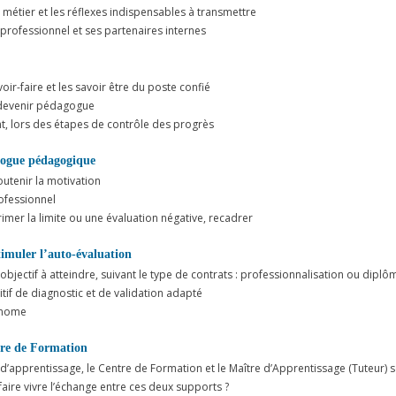
 métier et les réflexes indispensables à transmettre
professionnel et ses partenaires internes
oir-faire et les savoir être du poste confié
 devenir pédagogue
 lors des étapes de contrôle des progrès
alogue pédagogique
soutenir la motivation
ofessionnel
rimer la limite ou une évaluation négative, recadrer
timuler l’auto-évaluation
’objectif à atteindre, suivant le type de contrats : professionnalisation ou diplô
itif de diagnostic et de validation adapté
tonome
ntre de Formation
d’apprentissage, le Centre de Formation et le Maître d’Apprentissage (Tuteur) 
aire vivre l’échange entre ces deux supports ?